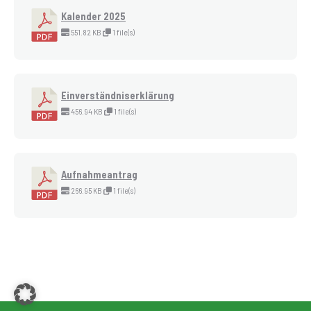
Kalender 2025
551.82 KB
1 file(s)
Einverständniserklärung
456.94 KB
1 file(s)
Aufnahmeantrag
266.95 KB
1 file(s)