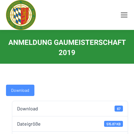
Inhalt
springen
ANMELDUNG GAUMEISTERSCHAFT
2019
Download
Download
67
Dateigröße
515.87 KB