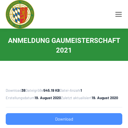
Inhalt
springen
ANMELDUNG GAUMEISTERSCHAFT
2021
Download
38
Dateigröße
545.19 KB
Datei-Anzahl
1
Erstellungsdatum
19. August 2020
Zuletzt aktualisiert
19. August 2020
Download