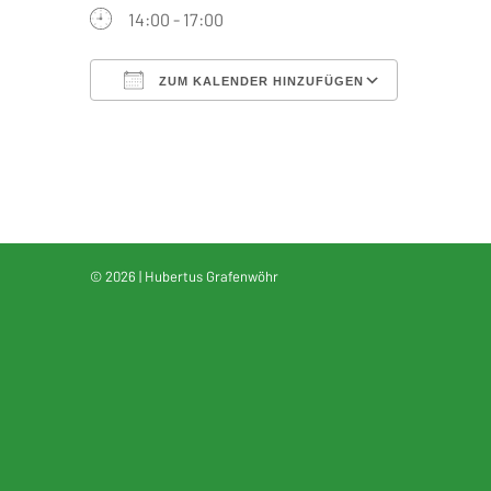
14:00 - 17:00
ZUM KALENDER HINZUFÜGEN
ICS herunterladen
Google Kalender
iCalendar
Office 365
Outlook Live
© 2026 | Hubertus Grafenwöhr