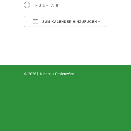
14:00 - 17:00
ZUM KALENDER HINZUFÜGEN
ICS herunterladen
Google Kalender
iCalendar
Office 365
Outlook Live
© 2026 | Hubertus Grafenwöhr