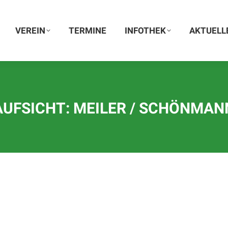
VEREIN
VEREIN
TERMINE
TERMINE
INFOTHEK
INFOTHEK
AKTUELLE
AKTUELL
AUFSICHT: MEILER / SCHÖNMAN