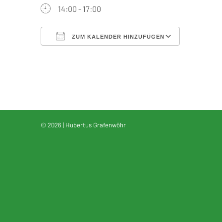
14:00 - 17:00
ZUM KALENDER HINZUFÜGEN
ICS herunterladen
Google Kalender
iCalendar
Office 365
Outlook Live
© 2026 | Hubertus Grafenwöhr