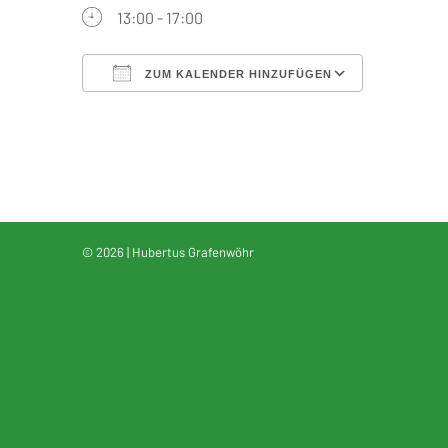
13:00 - 17:00
ZUM KALENDER HINZUFÜGEN
ICS herunterladen
Google Kalender
iCalendar
Office 365
Outlook Live
© 2026 | Hubertus Grafenwöhr