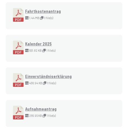
Fahrtkostenantrag
1.44 MB
1 file(s)
Kalender 2025
551.82 KB
1 file(s)
Einverständniserklärung
456.94 KB
1 file(s)
Aufnahmeantrag
266.95 KB
1 file(s)