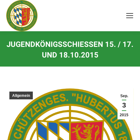
Inhalt
springen
JUGENDKÖNIGSSCHIESSEN 15. / 17. U
ND 18.10.2015
Allgemein
Sep.
3
2015