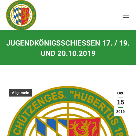
Inhalt
springen
JUGENDKÖNIGSSCHIESSEN 17. / 19. U
ND 20.10.2019
Allgemein
Okt.
15
2019