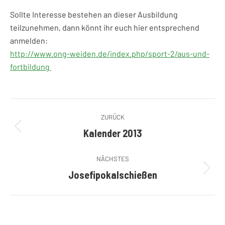
Sollte Interesse bestehen an dieser Ausbildung
teilzunehmen, dann könnt ihr euch hier entsprechend
anmelden:
http://www.ong-weiden.de/index.php/sport-2/aus-und-
fortbildung
Kommentarnavigation
ZURÜCK
Kalender 2013
Vorheriger
Beitrag:
NÄCHSTES
Josefipokalschießen
Nächster
Beitrag: