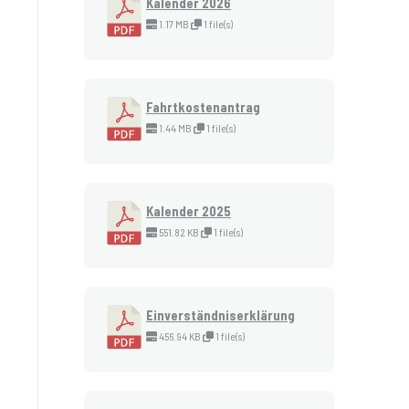
Kalender 2026
1.17 MB
1 file(s)
Fahrtkostenantrag
1.44 MB
1 file(s)
Kalender 2025
551.82 KB
1 file(s)
Einverständniserklärung
456.94 KB
1 file(s)