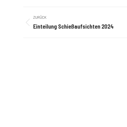
Kommentarnavigation
ZURÜCK
Einteilung Schießaufsichten 2024
Vorheriger
Beitrag: