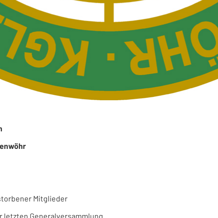
en
afenwöhr
torbener Mitglieder
er letzten Generalversammlung