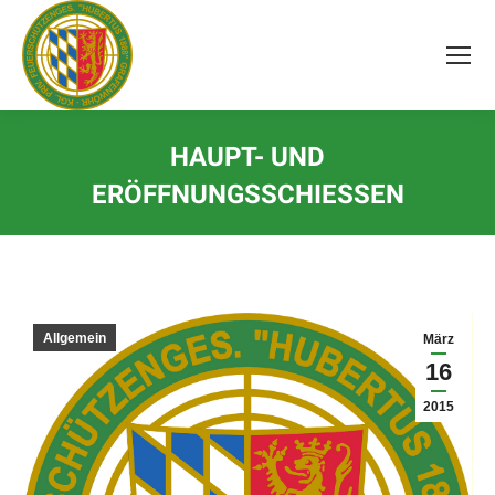
Inhalt
springen
HAUPT- UND
ERÖFFNUNGSSCHIESSEN
Allgemein
März
16
2015